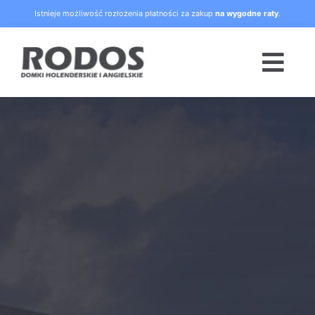
Skip
Istnieje możliwość rozłożenia płatności za zakup
na wygodne raty
.
to
content
Togg
Navi
Strona główna
Oferta
Blog
Raty
O nas