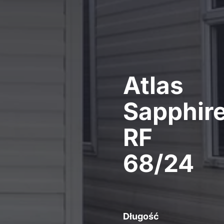
Atlas
Sapphir
RF
68/24
Długość