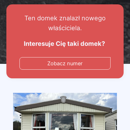
Ten domek znalazł nowego
właściciela.
Interesuje Cię taki domek?
Zobacz numer