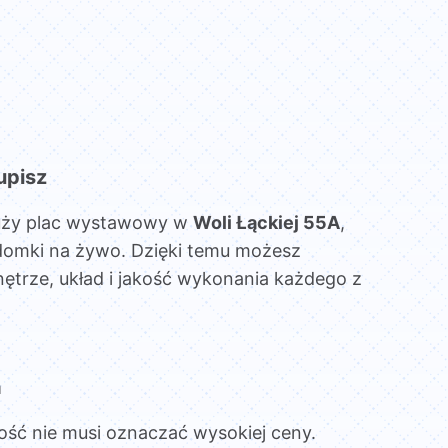
upisz
uży plac wystawowy w
Woli Łąckiej 55A
,
domki na żywo. Dzięki temu możesz
ętrze, układ i jakość wykonania każdego z
a
ość nie musi oznaczać wysokiej ceny.