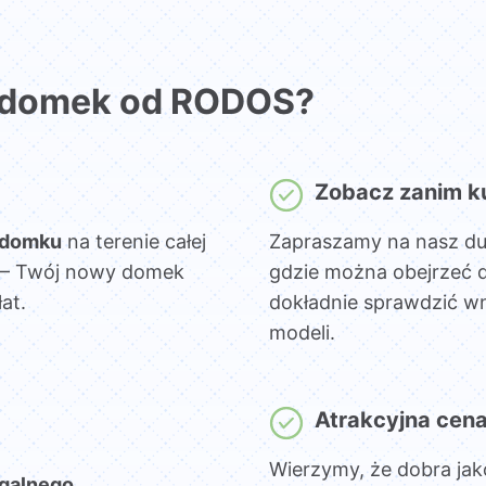
 domek od RODOS?
Zobacz zanim k
 domku
na terenie całej
Zapraszamy na nasz d
sz – Twój nowy domek
gdzie można obejrzeć 
at.
dokładnie sprawdzić wn
modeli.
Atrakcyjna cen
Wierzymy, że dobra jak
egalnego
,