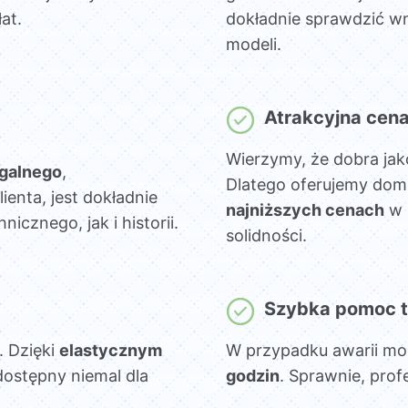
at.
dokładnie sprawdzić wn
modeli.
Atrakcyjna cen
Wierzymy, że dobra jak
egalnego
,
Dlatego oferujemy dom
lienta, jest dokładnie
najniższych cenach
w 
cznego, jak i historii.
solidności.
Szybka pomoc t
. Dzięki
elastycznym
W przypadku awarii mo
dostępny niemal dla
godzin
. Sprawnie, prof