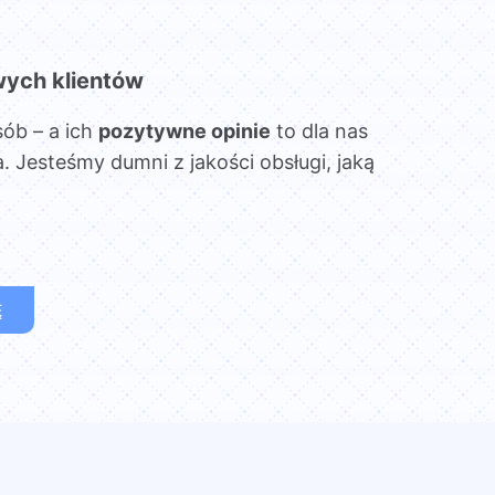
wych klientów
sób – a ich
pozytywne opinie
to dla nas
. Jesteśmy dumni z jakości obsługi, jaką
Ę