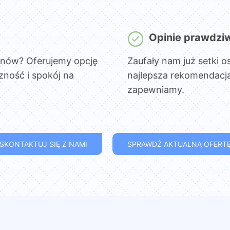
Opinie prawdzi
onów? Oferujemy opcję
Zaufały nam już setki o
czność i spokój na
najlepsza rekomendacja
zapewniamy.
SKONTAKTUJ SIĘ Z NAMI
SPRAWDŹ AKTUALNĄ OFERT