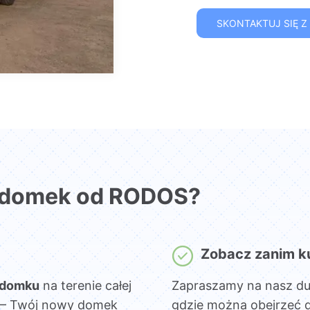
SKONTAKTUJ SIĘ Z
 domek od RODOS?
Zobacz zanim k
 domku
na terenie całej
Zapraszamy na nasz d
sz – Twój nowy domek
gdzie można obejrzeć 