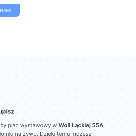
 NAMI
upisz
uży plac wystawowy w
Woli Łąckiej 55A
,
domki na żywo. Dzięki temu możesz