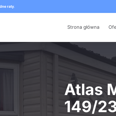
dne raty
.
Strona główna
Ofe
Atlas 
149/2