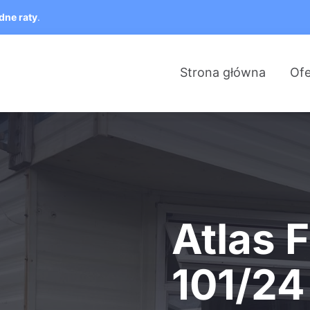
dne raty
.
Strona główna
Ofe
Atlas 
101/24