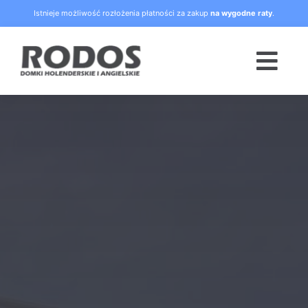
Skip
Istnieje możliwość rozłożenia płatności za zakup
na wygodne raty
.
to
content
Togg
Navi
Strona główna
Oferta
Blog
Raty
O nas