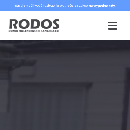
Skip
Istnieje możliwość rozłożenia płatności za zakup
na wygodne raty
.
to
content
Togg
Navi
Strona główna
Oferta
Blog
Raty
O nas