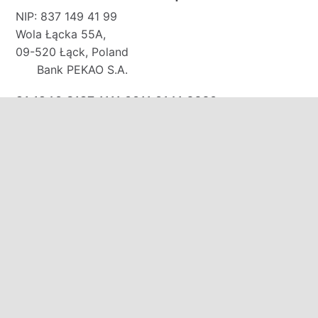
NIP: 837 149 41 99
Wola Łącka 55A,
09-520 Łąck, Poland
Bank PEKAO S.A.
91 1240 3187 1111 0011 0141 6660
E-mail:
biuro@domkirodos.pl
zamowienia@domkirodos.pl
Mob/WhatsApp/WeChat:
+48 570 000 708
+48 691 131 313
+48 535 320 250