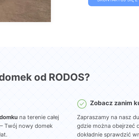
 domek od RODOS?
Zobacz zanim k
 domku
na terenie całej
Zapraszamy na nasz d
sz – Twój nowy domek
gdzie można obejrzeć 
at.
dokładnie sprawdzić wn