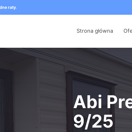
dne raty
.
Strona główna
Ofe
Abi Pr
9/25