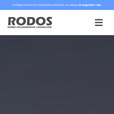
Skip
Istnieje możliwość rozłożenia płatności za zakup
na wygodne raty
.
to
content
Togg
Navi
Strona główna
Oferta
Blog
Raty
O nas