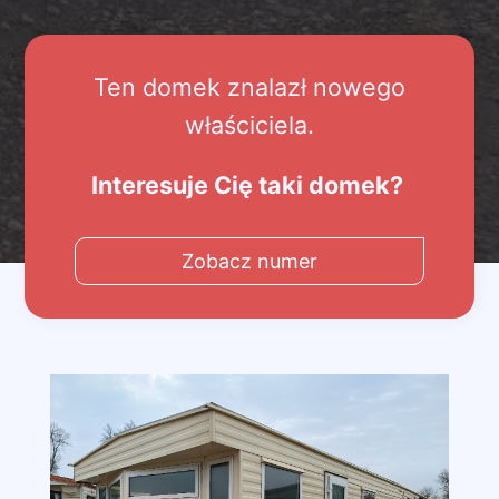
Ten domek znalazł nowego
właściciela.
Interesuje Cię taki domek?
Zobacz numer