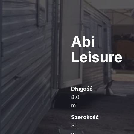
Abi
Leisure
Długość
8.0
m
Szerokość
3.1
m