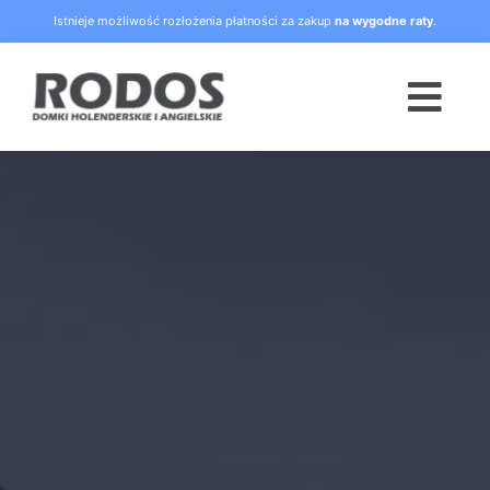
Skip
Istnieje możliwość rozłożenia płatności za zakup
na wygodne raty
.
to
content
Togg
Navi
Strona główna
Oferta
Blog
Raty
O nas