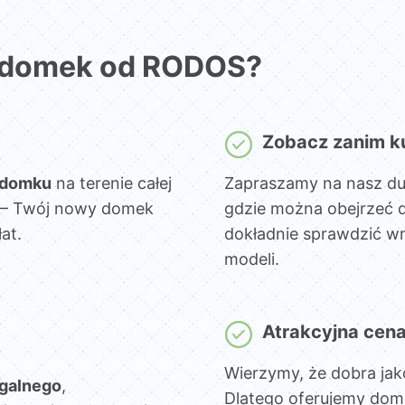
 domek od RODOS?
Zobacz zanim k
 domku
na terenie całej
Zapraszamy na nasz d
sz – Twój nowy domek
gdzie można obejrzeć 
at.
dokładnie sprawdzić wn
modeli.
Atrakcyjna cen
Wierzymy, że dobra jak
egalnego
,
Dlatego oferujemy dom