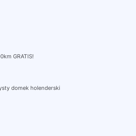
00km GRATIS!
zysty domek holenderski