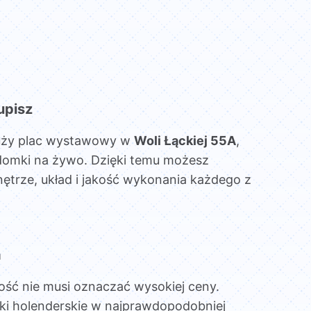
upisz
uży plac wystawowy w
Woli Łąckiej 55A
,
domki na żywo. Dzięki temu możesz
ętrze, układ i jakość wykonania każdego z
a
ość nie musi oznaczać wysokiej ceny.
ki holenderskie w najprawdopodobniej