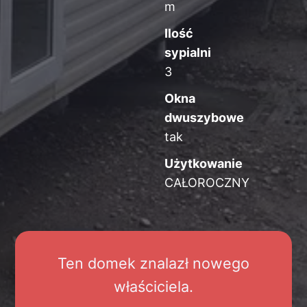
m
Ilość
sypialni
3
Okna
dwuszybowe
tak
Użytkowanie
CAŁOROCZNY
Ten domek znalazł nowego
właściciela.