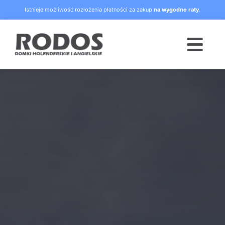
Skip
Istnieje możliwość rozłożenia płatności za zakup
na wygodne raty
.
to
content
Togg
Navi
Strona główna
Oferta
Blog
Raty
O nas