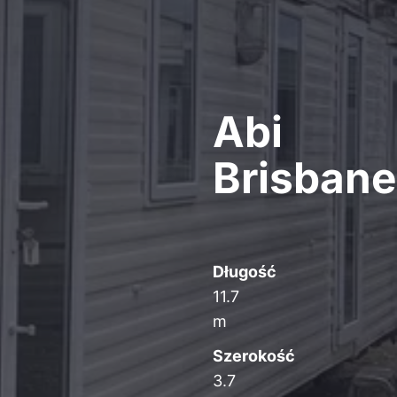
Abi
Brisbane
Długość
11.7
m
Szerokość
3.7