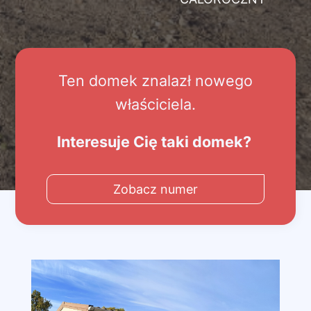
Ten domek znalazł nowego
właściciela.
Interesuje Cię taki domek?
Zobacz numer