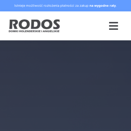
Skip
Istnieje możliwość rozłożenia płatności za zakup
na wygodne raty
.
to
content
Togg
Navi
Strona główna
Oferta
Blog
Raty
O nas