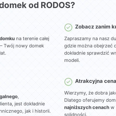
 domek od RODOS?
Zobacz zanim k
 domku
na terenie całej
Zapraszamy na nasz d
sz – Twój nowy domek
gdzie można obejrzeć 
at.
dokładnie sprawdzić wn
modeli.
Atrakcyjna cen
Wierzymy, że dobra jak
egalnego
,
Dlatego oferujemy dom
lienta, jest dokładnie
najniższych cenach
w 
cznego, jak i historii.
solidności.