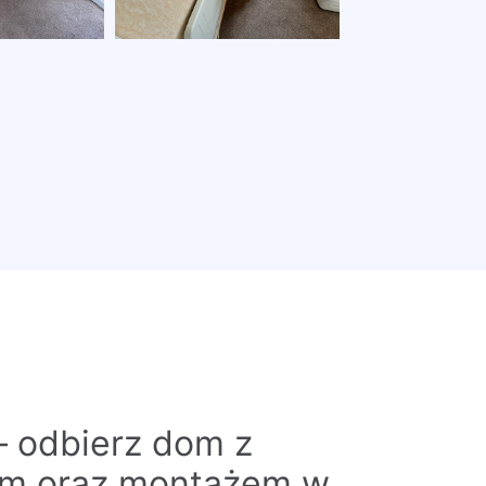
– odbierz dom z
em oraz montażem w