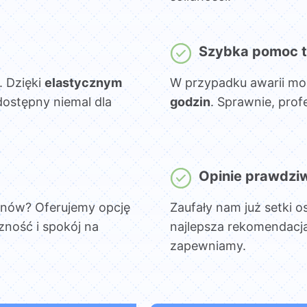
Szybka pomoc t
. Dzięki
elastycznym
W przypadku awarii mo
dostępny niemal dla
godzin
. Sprawnie, prof
Opinie prawdzi
onów? Oferujemy opcję
Zaufały nam już setki o
czność i spokój na
najlepsza rekomendacja
zapewniamy.