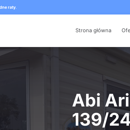
dne raty
.
Strona główna
Ofe
Abi Ar
139/2