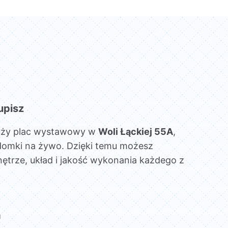
upisz
uży plac wystawowy w
Woli Łąckiej 55A
,
domki na żywo. Dzięki temu możesz
ętrze, układ i jakość wykonania każdego z
a