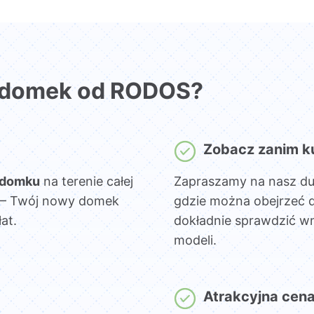
 domek od RODOS?
Zobacz zanim k
 domku
na terenie całej
Zapraszamy na nasz d
sz – Twój nowy domek
gdzie można obejrzeć 
at.
dokładnie sprawdzić wn
modeli.
Atrakcyjna cen