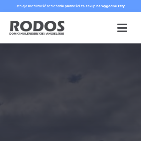
Skip
Istnieje możliwość rozłożenia płatności za zakup
na wygodne raty
.
to
content
Togg
Navi
Strona główna
Oferta
Blog
Raty
O nas