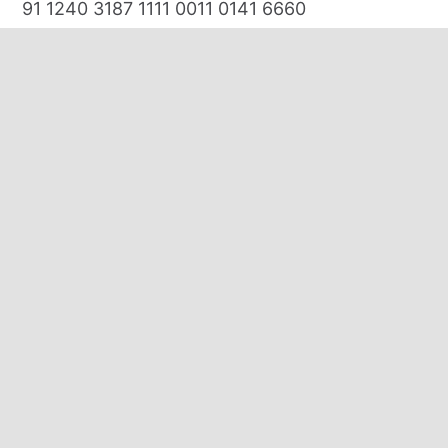
91 1240 3187 1111 0011 0141 6660
E-mail:
biuro@domkirodos.pl
zamowienia@domkirodos.pl
Mob/WhatsApp/WeChat:
+48 570 000 708
+48 691 131 313
+48 535 320 250
Zapraszamy:
poniedziałek-piątek: 09:00-17:00
sobota: 11:00-15:00
niedziela: 11:00-15:00
*Pracujemy we wszystkie soboty i niedziele!