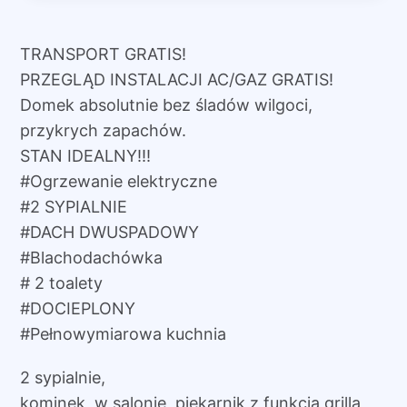
TRANSPORT GRATIS!
PRZEGLĄD INSTALACJI AC/GAZ GRATIS!
Domek absolutnie bez śladów wilgoci,
przykrych zapachów.
STAN IDEALNY!!!
#Ogrzewanie elektryczne
#2 SYPIALNIE
#DACH DWUSPADOWY
#Blachodachówka
# 2 toalety
#DOCIEPLONY
#Pełnowymiarowa kuchnia
2 sypialnie,
kominek w salonie, piekarnik z funkcją grilla,