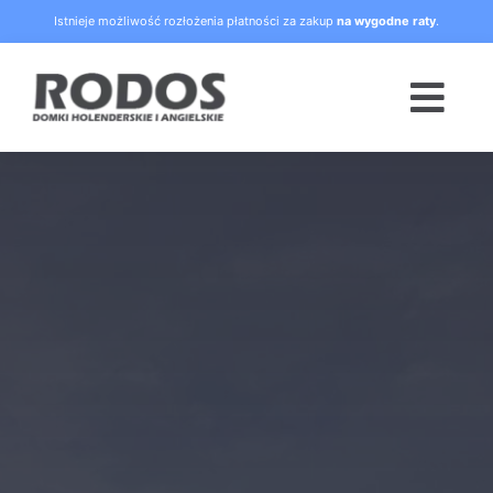
Skip
Istnieje możliwość rozłożenia płatności za zakup
na wygodne raty
.
to
content
Togg
Navi
Strona główna
Oferta
Blog
Raty
O nas