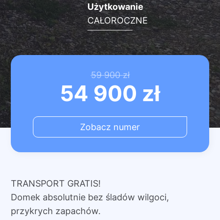
Użytkowanie
CAŁOROCZNE
Pierwotna
Aktualna
59 900
zł
54 900
zł
cena
cena
Zobacz numer
wynosiła:
wynosi:
59
54
900 zł.
900 zł.
TRANSPORT GRATIS!
Domek absolutnie bez śladów wilgoci,
przykrych zapachów.