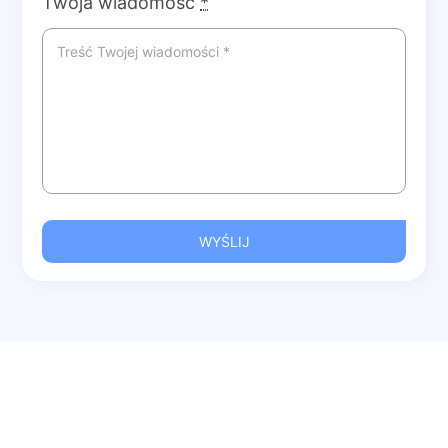
Twoja wiadomość
*
WYŚLIJ