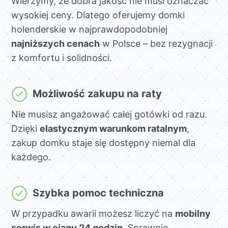
Wierzymy, że dobra jakość nie musi oznaczać
wysokiej ceny. Dlatego oferujemy domki
holenderskie w najprawdopodobniej
najniższych cenach
w Polsce – bez rezygnacji
z komfortu i solidności.
Możliwość zakupu na raty
Nie musisz angażować całej gotówki od razu.
Dzięki
elastycznym warunkom ratalnym
,
zakup domku staje się dostępny niemal dla
każdego.
Szybka pomoc techniczna
W przypadku awarii możesz liczyć na
mobilny
serwis w ciągu 24 godzin
. Sprawnie,