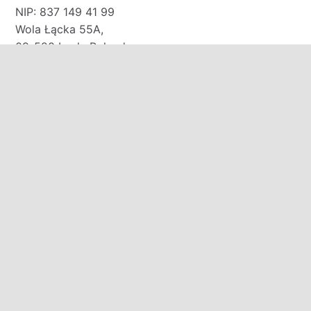
NIP: 837 149 41 99
Wola Łącka 55A,
09-520 Łąck, Poland
Bank PEKAO S.A.
91 1240 3187 1111 0011 0141 6660
E-mail:
biuro@domkirodos.pl
zamowienia@domkirodos.pl
Mob/WhatsApp/WeChat:
+48 570 000 708
+48 691 131 313
+48 535 320 250