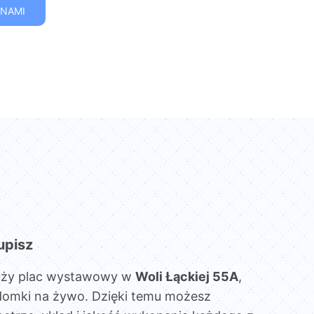
 NAMI
upisz
uży plac wystawowy w
Woli Łąckiej 55A
,
domki na żywo. Dzięki temu możesz