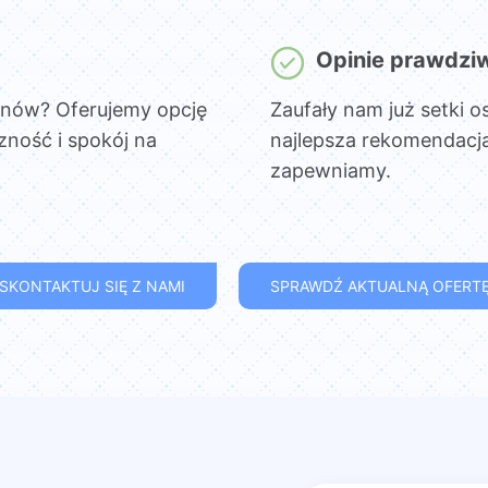
Opinie prawdzi
onów? Oferujemy opcję
Zaufały nam już setki o
czność i spokój na
najlepsza rekomendacja
zapewniamy.
SKONTAKTUJ SIĘ Z NAMI
SPRAWDŹ AKTUALNĄ OFERT