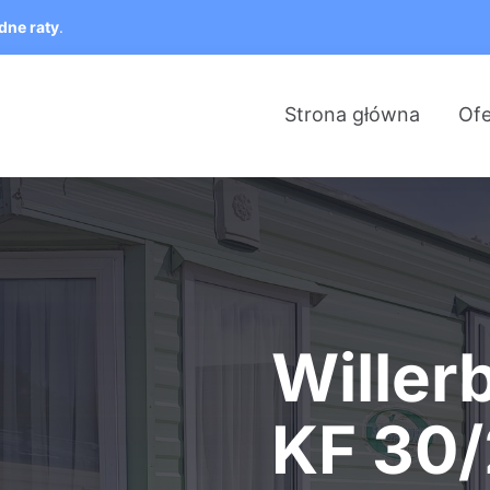
dne raty
.
Strona główna
Ofe
Willer
KF 30