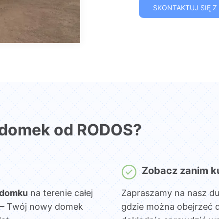
SKONTAKTUJ SIĘ Z
 domek od RODOS?
Zobacz zanim k
 domku
na terenie całej
Zapraszamy na nasz d
sz – Twój nowy domek
gdzie można obejrzeć 