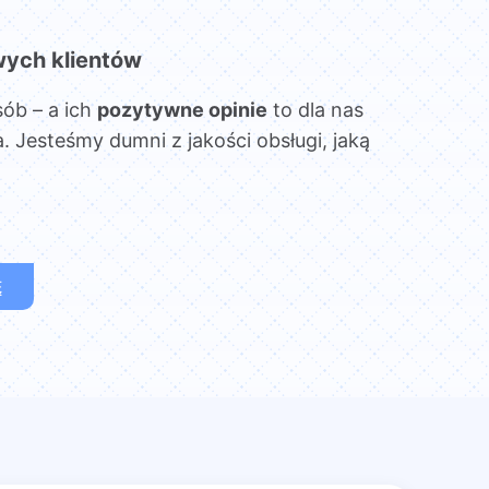
wych klientów
sób – a ich
pozytywne opinie
to dla nas
. Jesteśmy dumni z jakości obsługi, jaką
Ę