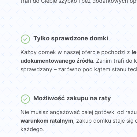
trafi do Ciebie szybko i bez dodatkowych opł
Tylko sprawdzone domki
Każdy domek w naszej ofercie pochodzi z
l
udokumentowanego źródła
. Zanim trafi do k
sprawdzany – zarówno pod kątem stanu techni
Możliwość zakupu na raty
Nie musisz angażować całej gotówki od razu
warunkom ratalnym
, zakup domku staje się 
każdego.