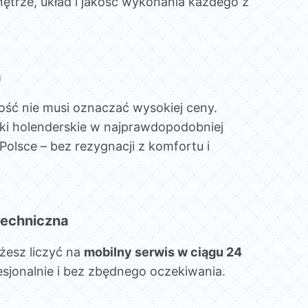
ętrze, układ i jakość wykonania każdego z
a
ość nie musi oznaczać wysokiej ceny.
ki holenderskie w najprawdopodobniej
Polsce – bez rezygnacji z komfortu i
echniczna
żesz liczyć na
mobilny serwis w ciągu 24
esjonalnie i bez zbędnego oczekiwania.