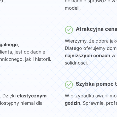
at.
dokładnie sprawdzić wn
modeli.
Atrakcyjna cen
Wierzymy, że dobra jak
egalnego
,
Dlatego oferujemy dom
lienta, jest dokładnie
najniższych cenach
w 
cznego, jak i historii.
solidności.
Szybka pomoc t
. Dzięki
elastycznym
W przypadku awarii mo
dostępny niemal dla
godzin
. Sprawnie, prof