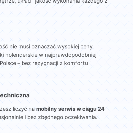
ętrze, układ i jakość wykonania każdego z
a
ość nie musi oznaczać wysokiej ceny.
ki holenderskie w najprawdopodobniej
Polsce – bez rezygnacji z komfortu i
echniczna
żesz liczyć na
mobilny serwis w ciągu 24
esjonalnie i bez zbędnego oczekiwania.