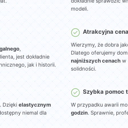
at.
dokładnie sprawdzić wn
modeli.
Atrakcyjna cen
Wierzymy, że dobra jak
egalnego
,
Dlatego oferujemy dom
lienta, jest dokładnie
najniższych cenach
w 
cznego, jak i historii.
solidności.
Szybka pomoc t
. Dzięki
elastycznym
W przypadku awarii mo
dostępny niemal dla
godzin
. Sprawnie, prof