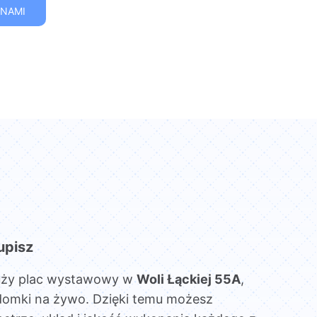
 NAMI
upisz
uży plac wystawowy w
Woli Łąckiej 55A
,
domki na żywo. Dzięki temu możesz