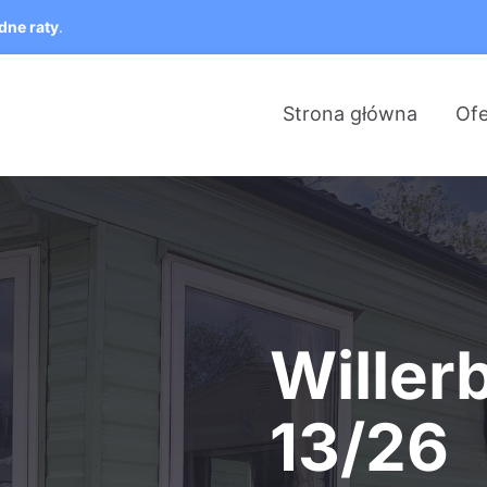
dne raty
.
Strona główna
Ofe
Willer
13/26