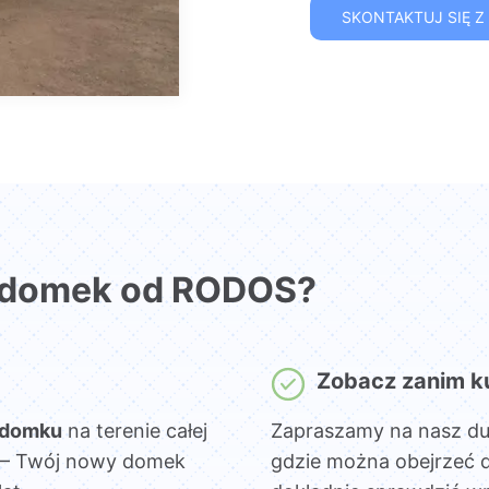
SKONTAKTUJ SIĘ Z
 domek od RODOS?
Zobacz zanim k
 domku
na terenie całej
Zapraszamy na nasz d
sz – Twój nowy domek
gdzie można obejrzeć 