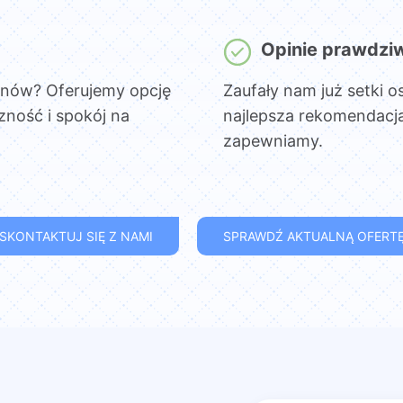
Opinie prawdzi
onów? Oferujemy opcję
Zaufały nam już setki o
czność i spokój na
najlepsza rekomendacja
zapewniamy.
SKONTAKTUJ SIĘ Z NAMI
SPRAWDŹ AKTUALNĄ OFERT