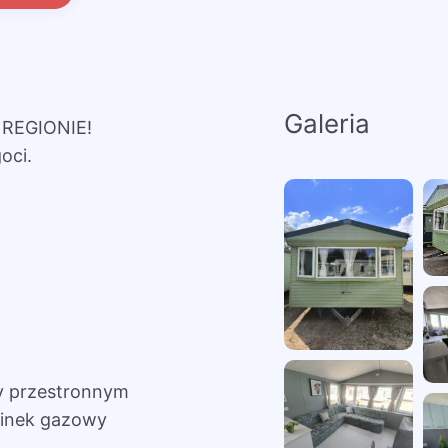
Galeria
REGIONIE!
oci.
ży przestronnym
ominek gazowy