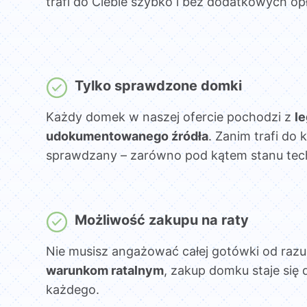
trafi do Ciebie szybko i bez dodatkowych opł
Tylko sprawdzone domki
Każdy domek w naszej ofercie pochodzi z
l
udokumentowanego źródła
. Zanim trafi do k
sprawdzany – zarówno pod kątem stanu techni
Możliwość zakupu na raty
Nie musisz angażować całej gotówki od razu
warunkom ratalnym
, zakup domku staje się 
każdego.