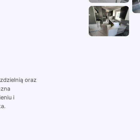
zdzielnią oraz
czna
niu i
a.