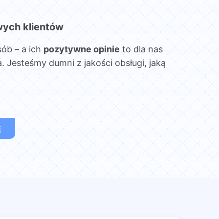
wych klientów
sób – a ich
pozytywne opinie
to dla nas
. Jesteśmy dumni z jakości obsługi, jaką
Ę