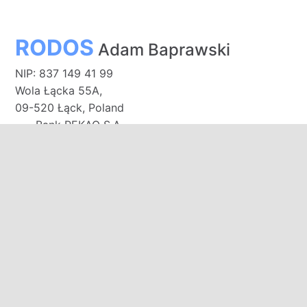
RODOS
Adam Baprawski
NIP: 837 149 41 99
Wola Łącka 55A,
09-520 Łąck, Poland
Bank PEKAO S.A.
91 1240 3187 1111 0011 0141 6660
E-mail:
biuro@domkirodos.pl
zamowienia@domkirodos.pl
Mob/WhatsApp/WeChat:
+48 570 000 708