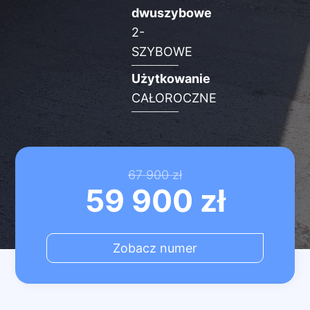
dwuszybowe
2-
SZYBOWE
Użytkowanie
CAŁOROCZNE
Pierwotna
Aktualna
67 900
zł
59 900
zł
cena
cena
Zobacz numer
wynosiła:
wynosi:
67
59