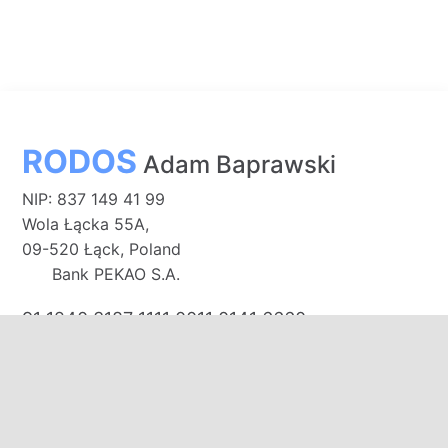
RODOS
Adam Baprawski
NIP: 837 149 41 99
Wola Łącka 55A,
09-520 Łąck, Poland
Bank PEKAO S.A.
91 1240 3187 1111 0011 0141 6660
E-mail:
biuro@domkirodos.pl