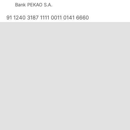
Bank PEKAO S.A.
91 1240 3187 1111 0011 0141 6660
E-mail:
biuro@domkirodos.pl
zamowienia@domkirodos.pl
Mob/WhatsApp/WeChat:
+48 570 000 708
+48 691 131 313
+48 535 320 250
Zapraszamy:
poniedziałek-piątek: 09:00-17:00
sobota: 11:00-15:00