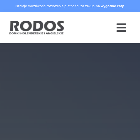
Skip
Istnieje możliwość rozłożenia płatności za zakup
na wygodne raty
.
to
content
Togg
Navi
Strona główna
Oferta
Blog
Raty
O nas