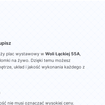
upisz
uży plac wystawowy w
Woli Łąckiej 55A
,
domki na żywo. Dzięki temu możesz
ętrze, układ i jakość wykonania każdego z
a
ość nie musi oznaczać wysokiej ceny.