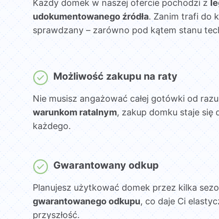
Każdy domek w naszej ofercie pochodzi z
l
udokumentowanego źródła
. Zanim trafi do k
sprawdzany – zarówno pod kątem stanu techni
Możliwość zakupu na raty
Nie musisz angażować całej gotówki od razu
warunkom ratalnym
, zakup domku staje się 
każdego.
Gwarantowany odkup
Planujesz użytkować domek przez kilka sez
gwarantowanego odkupu
, co daje Ci elasty
przyszłość.