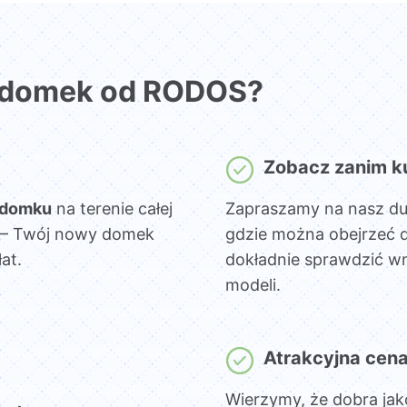
 domek od RODOS?
Zobacz zanim k
 domku
na terenie całej
Zapraszamy na nasz d
sz – Twój nowy domek
gdzie można obejrzeć 
at.
dokładnie sprawdzić wn
modeli.
Atrakcyjna cen
Wierzymy, że dobra jak