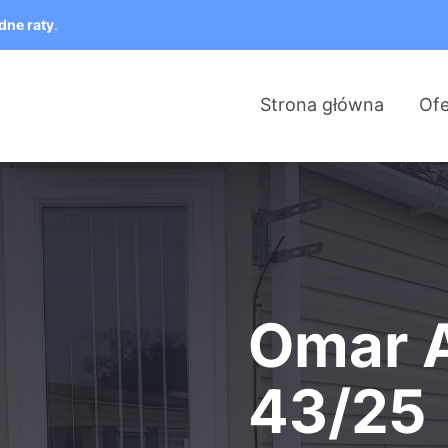
dne raty
.
Strona główna
Ofe
Omar 
43/25