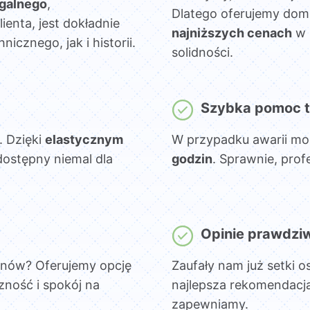
egalnego
,
Dlatego oferujemy dom
lienta, jest dokładnie
najniższych cenach
w 
cznego, jak i historii.
solidności.
Szybka pomoc t
. Dzięki
elastycznym
W przypadku awarii mo
dostępny niemal dla
godzin
. Sprawnie, prof
Opinie prawdzi
onów? Oferujemy opcję
Zaufały nam już setki o
czność i spokój na
najlepsza rekomendacja
zapewniamy.