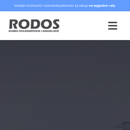
Skip
Istnieje możliwość rozłożenia płatności za zakup
na wygodne raty
.
to
content
Togg
Navi
Strona główna
Oferta
Blog
Raty
O nas