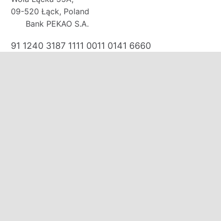
09-520 Łąck, Poland
Bank PEKAO S.A.
91 1240 3187 1111 0011 0141 6660
E-mail:
biuro@domkirodos.pl
zamowienia@domkirodos.pl
Mob/WhatsApp/WeChat:
+48 570 000 708
+48 691 131 313
+48 535 320 250
Zapraszamy:
poniedziałek-piątek: 09:00-17:00