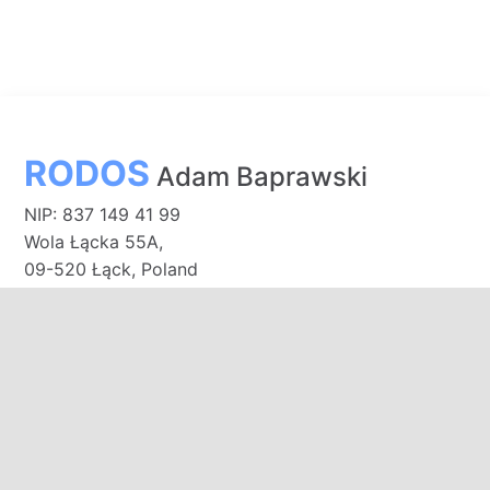
RODOS
Adam Baprawski
NIP: 837 149 41 99
Wola Łącka 55A,
09-520 Łąck, Poland
Bank PEKAO S.A.
91 1240 3187 1111 0011 0141 6660
E-mail:
biuro@domkirodos.pl
zamowienia@domkirodos.pl