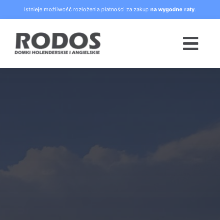
Skip
Istnieje możliwość rozłożenia płatności za zakup
na wygodne raty
.
to
content
Togg
Navi
Strona główna
Oferta
Blog
Raty
O nas