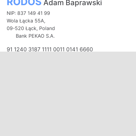
RODOS
Adam Baprawski
NIP: 837 149 41 99
Wola Łącka 55A,
09-520 Łąck, Poland
Bank PEKAO S.A.
91 1240 3187 1111 0011 0141 6660
E-mail:
biuro@domkirodos.pl
zamowienia@domkirodos.pl
Mob/WhatsApp/WeChat:
+48 570 000 708
+48 691 131 313
+48 535 320 250