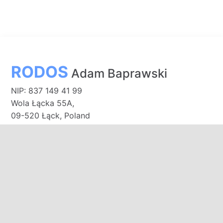
RODOS
Adam Baprawski
NIP: 837 149 41 99
Wola Łącka 55A,
09-520 Łąck, Poland
Bank PEKAO S.A.
91 1240 3187 1111 0011 0141 6660
E-mail:
biuro@domkirodos.pl
zamowienia@domkirodos.pl