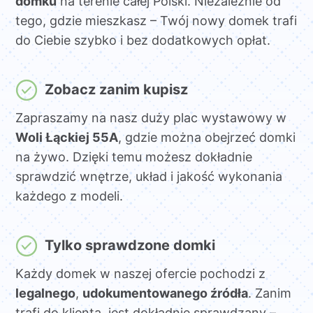
domku
na terenie całej Polski. Niezależnie od
tego, gdzie mieszkasz – Twój nowy domek trafi
do Ciebie szybko i bez dodatkowych opłat.
Zobacz zanim kupisz
Zapraszamy na nasz duży plac wystawowy w
Woli Łąckiej 55A
, gdzie można obejrzeć domki
na żywo. Dzięki temu możesz dokładnie
sprawdzić wnętrze, układ i jakość wykonania
każdego z modeli.
Tylko sprawdzone domki
Każdy domek w naszej ofercie pochodzi z
legalnego
,
udokumentowanego źródła
. Zanim
trafi do klienta, jest dokładnie sprawdzany –