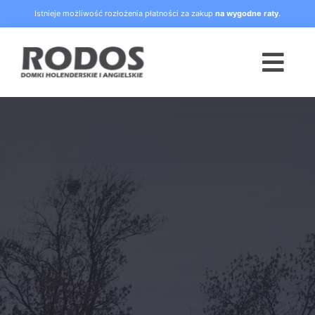
Skip
Istnieje możliwość rozłożenia płatności za zakup
na wygodne raty
.
to
content
Togg
Navi
Strona główna
Oferta
Blog
Raty
O nas