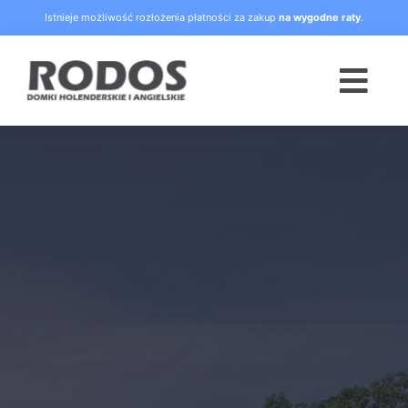
Skip
Istnieje możliwość rozłożenia płatności za zakup
na wygodne raty
.
to
content
Togg
Navi
Strona główna
Oferta
Blog
Raty
O nas