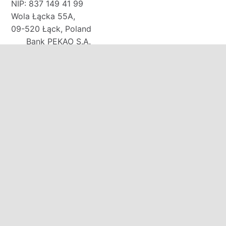
NIP: 837 149 41 99
Wola Łącka 55A,
09-520 Łąck, Poland
Bank PEKAO S.A.
91 1240 3187 1111 0011 0141 6660
E-mail:
biuro@domkirodos.pl
zamowienia@domkirodos.pl
Mob/WhatsApp/WeChat:
+48 570 000 708
+48 691 131 313
+48 535 320 250