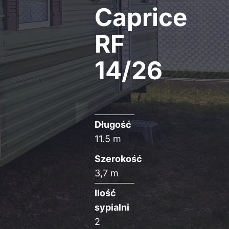
Caprice
RF
14/26
Długość
11.5 m
Szerokość
3,7 m
Ilość
sypialni
2