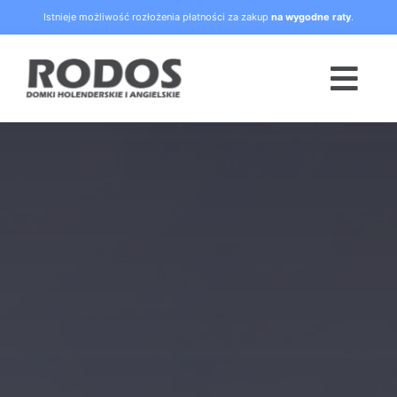
Skip
Istnieje możliwość rozłożenia płatności za zakup
na wygodne raty
.
to
content
Togg
Navi
Strona główna
Oferta
Blog
Raty
O nas