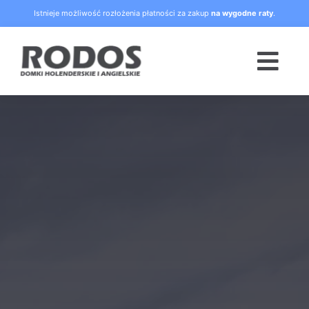
Skip
Istnieje możliwość rozłożenia płatności za zakup
na wygodne raty
.
to
content
Togg
Navi
Strona główna
Oferta
Blog
Raty
O nas