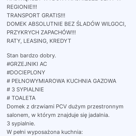
900 zł.
900 zł.
REGIONIE!!!
TRANSPORT GRATIS!!!
DOMEK ABSOLUTNIE BEZ ŚLADÓW WILGOCI,
PRZYKRYCH ZAPACHÓW!!!
RATY, LEASING, KREDYT
Stan bardzo dobry.
#GRZEJNIKI AC
#DOCIEPLONY
# PEŁNOWYMIAROWA KUCHNIA GAZOWA
# 3 SYPIALNIE
# TOALETA
Domek z drzwiami PCV dużym przestronnym
salonem, w którym znajduje się jadalnia.
3 sypialnie.
W pełni wyposażona kuchnia: