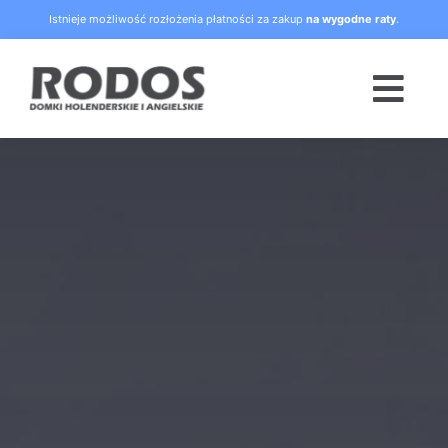
Skip
Istnieje możliwość rozłożenia płatności za zakup
na wygodne raty
.
to
content
Togg
Navi
Strona główna
Oferta
Blog
Raty
O nas