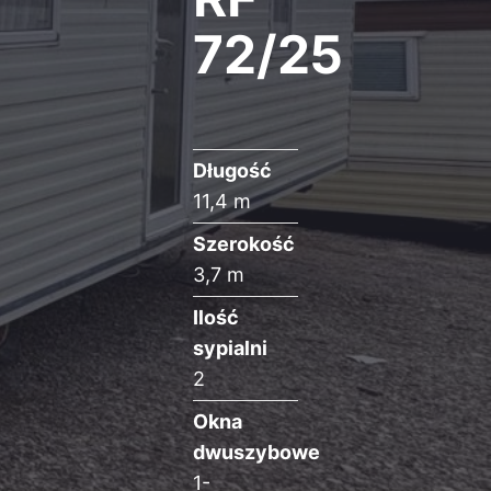
72/25
Długość
11,4 m
Szerokość
3,7 m
Ilość
sypialni
2
Okna
dwuszybowe
1-