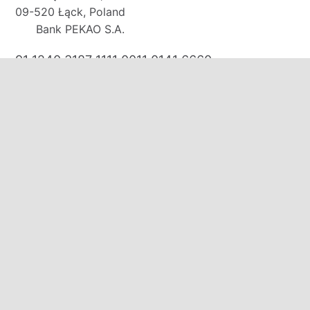
09-520 Łąck, Poland
Bank PEKAO S.A.
91 1240 3187 1111 0011 0141 6660
E-mail:
biuro@domkirodos.pl
zamowienia@domkirodos.pl
Mob/WhatsApp/WeChat:
+48 570 000 708
+48 691 131 313
+48 535 320 250
Zapraszamy:
poniedziałek-piątek: 09:00-17:00