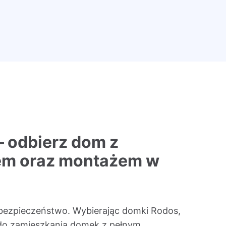
– odbierz dom z
em oraz montażem w
bezpieczeństwo. Wybierając domki Rodos,
do zamieszkania domek z pełnym