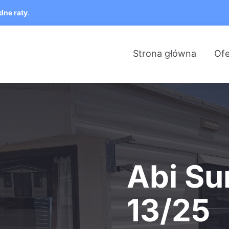
dne raty
.
Strona główna
Ofe
Abi Su
13/25