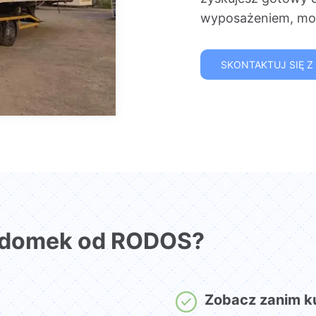
wyposażeniem, mon
SKONTAKTUJ SIĘ Z
 domek od RODOS?
Zobacz zanim k