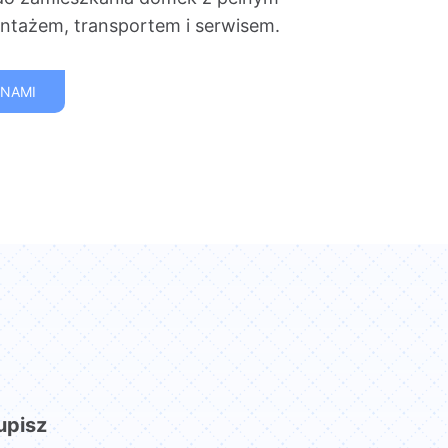
tażem, transportem i serwisem.
 NAMI
upisz