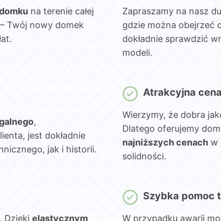
 domku
na terenie całej
Zapraszamy na nasz d
sz – Twój nowy domek
gdzie można obejrzeć 
at.
dokładnie sprawdzić wn
modeli.
Atrakcyjna cen
Wierzymy, że dobra jak
egalnego
,
Dlatego oferujemy dom
lienta, jest dokładnie
najniższych cenach
w 
cznego, jak i historii.
solidności.
Szybka pomoc t
. Dzięki
elastycznym
W przypadku awarii mo