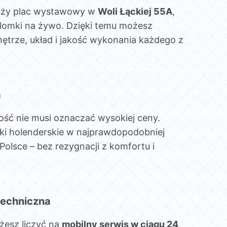
uży plac wystawowy w
Woli Łąckiej 55A
,
domki na żywo. Dzięki temu możesz
ętrze, układ i jakość wykonania każdego z
a
ość nie musi oznaczać wysokiej ceny.
ki holenderskie w najprawdopodobniej
Polsce – bez rezygnacji z komfortu i
echniczna
żesz liczyć na
mobilny serwis w ciągu 24