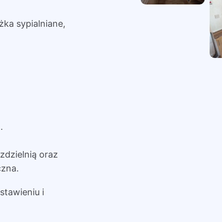
żka sypialniane,
.
zdzielnią oraz
czna.
tawieniu i