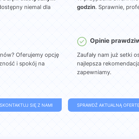
dostępny niemal dla
godzin
. Sprawnie, prof
Opinie prawdzi
onów? Oferujemy opcję
Zaufały nam już setki o
czność i spokój na
najlepsza rekomendacja
zapewniamy.
SKONTAKTUJ SIĘ Z NAMI
SPRAWDŹ AKTUALNĄ OFERT