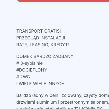
TRANSPORT GRATIS!
PRZEGLĄD INSTALACJI
RATY, LEASING, KREDYT!
DOMEK BARDZO ZADBANY
# 3-sypialnie
#DOCIEPLONY
# 2WC
I WIELE WIELE INNYCH
Bardzo ładny w pełni izolowany, czysty dom
drzwiami aluminium i przestronnym salonem,
się duża sofa, stół, stolik na TV. KOMINEK