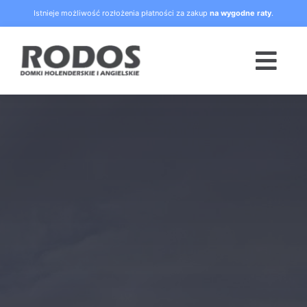
Skip
Istnieje możliwość rozłożenia płatności za zakup
na wygodne raty
.
to
content
Togg
Navi
Strona główna
Oferta
Blog
Raty
O nas