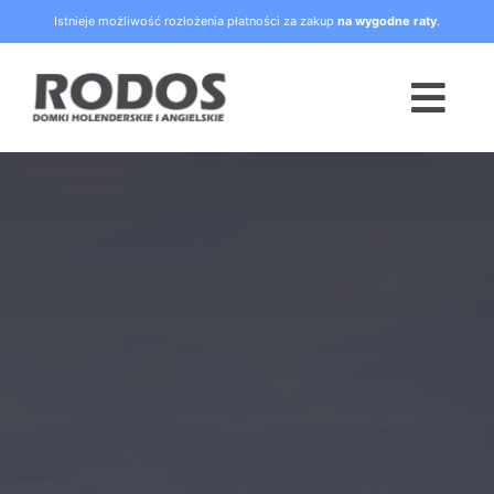
Skip
Istnieje możliwość rozłożenia płatności za zakup
na wygodne raty
.
to
content
Togg
Navi
Strona główna
Oferta
Blog
Raty
O nas