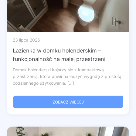
23 lipca 2026
Łazienka w domku holenderskim –
funkcjonalność na małej przestrzeni
Domek holenderski kojarzy się z kompaktową
przestrzenią, która powinna łączyć wygodę z prostotą
codziennego użytkowania. [...]
ZOBACZ WIĘCEJ