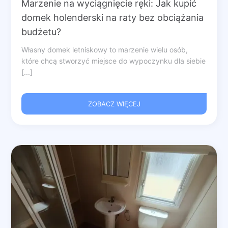
Marzenie na wyciągnięcie ręki: Jak kupić
domek holenderski na raty bez obciążania
budżetu?
Własny domek letniskowy to marzenie wielu osób,
które chcą stworzyć miejsce do wypoczynku dla siebie
[...]
ZOBACZ WIĘCEJ