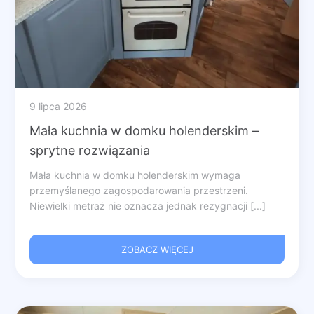
9 lipca 2026
Mała kuchnia w domku holenderskim –
sprytne rozwiązania
Mała kuchnia w domku holenderskim wymaga
przemyślanego zagospodarowania przestrzeni.
Niewielki metraż nie oznacza jednak rezygnacji [...]
ZOBACZ WIĘCEJ