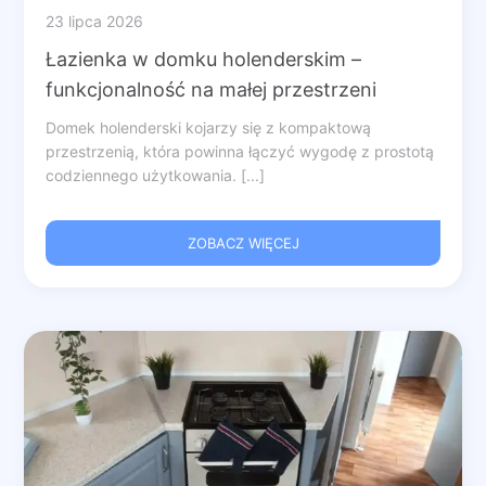
23 lipca 2026
Łazienka w domku holenderskim –
funkcjonalność na małej przestrzeni
Domek holenderski kojarzy się z kompaktową
przestrzenią, która powinna łączyć wygodę z prostotą
codziennego użytkowania. [...]
ZOBACZ WIĘCEJ