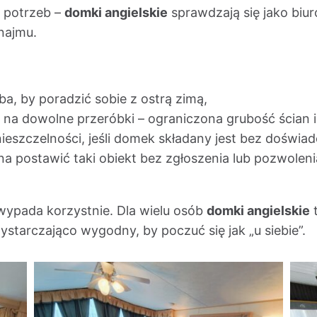
h potrzeb –
domki angielskie
sprawdzają się jako bi
najmu.
ba, by poradzić sobie z ostrą zimą,
na dowolne przeróbki – ograniczona grubość ścian i 
eszczelności, jeśli domek składany jest bez doświad
na postawić taki obiekt bez zgłoszenia lub pozwolen
wypada korzystnie. Dla wielu osób
domki angielskie
t
ystarczająco wygodny, by poczuć się jak „u siebie”.