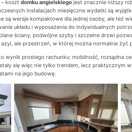
– koszt
domku angielskiego
jest znacznie niższy ni
czesnych instalacjach miesięczne wydatki są wyjątk
e są wersje kompaktowe dla jednej osoby, ale też wię
anie układu i wyposażenia do indywidualnych potrz
plane ściany, podwójne szyby i szczelne drzwi pozw
 azyl, ale przestrzeń, w której można normalnie żyć p
 wynik prostego rachunku: mobilność, rozsądna cen
stały się więc nie tylko trendem, lecz praktycznym 
latami na jego budowę.