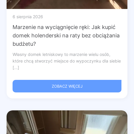
6 sierpnia 2026
Marzenie na wyciągnięcie ręki: Jak kupić
domek holenderski na raty bez obciążania
budżetu?
Własny domek letniskowy to marzenie wielu osób,
które chcą stworzyć miejsce do wypoczynku dla siebie
[...]
ZOBACZ WIĘCEJ