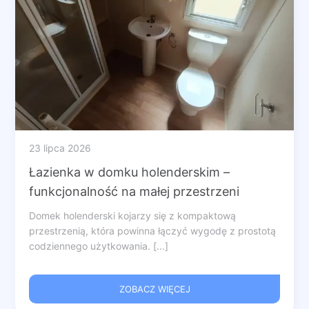
23 lipca 2026
Łazienka w domku holenderskim –
funkcjonalność na małej przestrzeni
Domek holenderski kojarzy się z kompaktową
przestrzenią, która powinna łączyć wygodę z prostotą
codziennego użytkowania. [...]
ZOBACZ WIĘCEJ