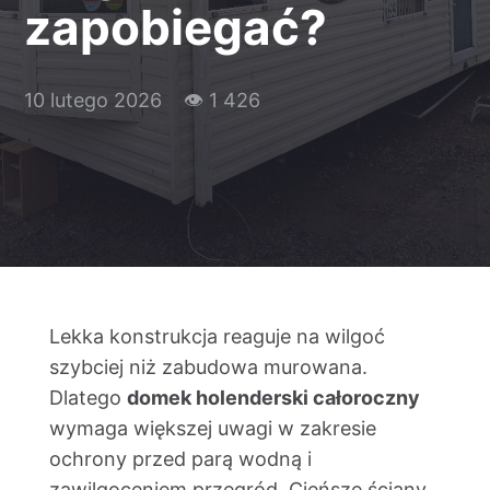
zapobiegać?
Kontakt
10 lutego 2026
👁 1 426
Lekka konstrukcja reaguje na wilgoć
szybciej niż zabudowa murowana.
Dlatego
domek holenderski całoroczny
wymaga większej uwagi w zakresie
ochrony przed parą wodną i
zawilgoceniem przegród. Cieńsze ściany,