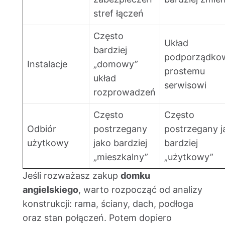
stref łączeń
Często
Układ
bardziej
podporządko
Instalacje
„domowy”
prostemu
układ
serwisowi
rozprowadzeń
Często
Często
Odbiór
postrzegany
postrzegany j
użytkowy
jako bardziej
bardziej
„mieszkalny”
„użytkowy”
Jeśli rozważasz zakup
domku
angielskiego
, warto rozpocząć od analizy
konstrukcji: rama, ściany, dach, podłoga
oraz stan połączeń. Potem dopiero