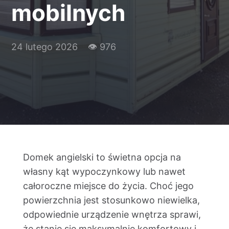
mobilnych
Kontakt
24 lutego 2026
👁 976
Domek angielski to świetna opcja na
własny kąt wypoczynkowy lub nawet
całoroczne miejsce do życia. Choć jego
powierzchnia jest stosunkowo niewielka,
odpowiednie urządzenie wnętrza sprawi,
że stanie się maksymalnie komfortowy i