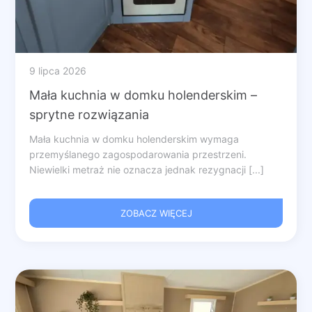
9 lipca 2026
Mała kuchnia w domku holenderskim –
sprytne rozwiązania
Mała kuchnia w domku holenderskim wymaga
przemyślanego zagospodarowania przestrzeni.
Niewielki metraż nie oznacza jednak rezygnacji [...]
ZOBACZ WIĘCEJ