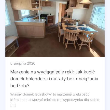
6 sierpnia 2026
Marzenie na wyciągnięcie ręki: Jak kupić
domek holenderski na raty bez obciążania
budżetu?
Własny domek letniskowy to marzenie wielu osób,
które chcą stworzyć miejsce do wypoczynku dla siebie
[...]