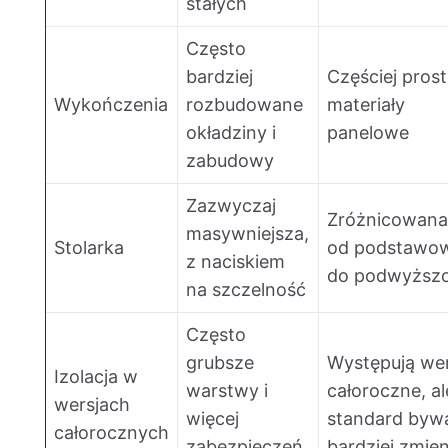
stałych
Często
bardziej
Częściej pros
Wykończenia
rozbudowane
materiały
okładziny i
panelowe
zabudowy
Zazwyczaj
Zróżnicowan
masywniejsza,
Stolarka
od podstawow
z naciskiem
do podwyższo
na szczelność
Często
grubsze
Występują wer
Izolacja w
warstwy i
całoroczne, al
wersjach
więcej
standard byw
całorocznych
zabezpieczeń
bardziej zmie