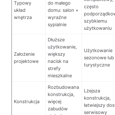
Typowy
do małego
często
układ
domu: salon +
podporządko
wnętrza
wyraźne
szybkiemu
sypialnie
użytkowaniu
Dłuższe
użytkowanie,
Użytkowanie
Założenie
większy
sezonowe lub
projektowe
nacisk na
turystyczne
strefy
mieszkalne
Rozbudowana
Lżejsza
konstrukcja,
konstrukcja,
Konstrukcja
więcej
łatwiejszy dos
zabudów
serwisowy