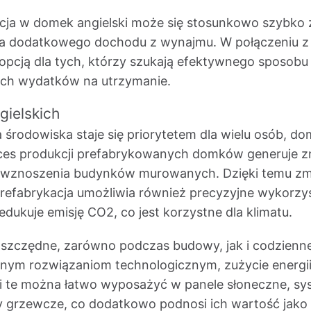
cja w domek angielski może się stosunkowo szybko 
 dodatkowego dochodu z wynajmu. W połączeniu z n
ną opcją dla tych, którzy szukają efektywnego sposo
ich wydatków na utrzymanie.
ielskich
środowiska staje się priorytetem dla wielu osób, domk
roces produkcji prefabrykowanych domków generuje 
 wznoszenia budynków murowanych. Dzięki temu zm
 Prefabrykacja umożliwia również precyzyjne wykorzy
ukuje emisję CO2, co jest korzystne dla klimatu.
oszczędne, zarówno podczas budowy, jak i codzienn
ym rozwiązaniom technologicznym, zużycie energii j
ki te można łatwo wyposażyć w panele słoneczne, s
 grzewcze, co dodatkowo podnosi ich wartość jako 