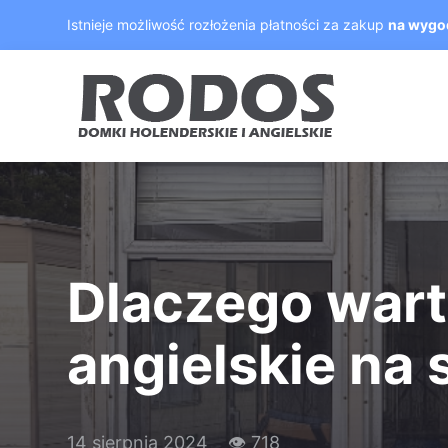
Skip
Istnieje możliwość rozłożenia płatności za zakup
na wygo
to
content
Dlaczego war
angielskie na
14 sierpnia 2024
👁 718