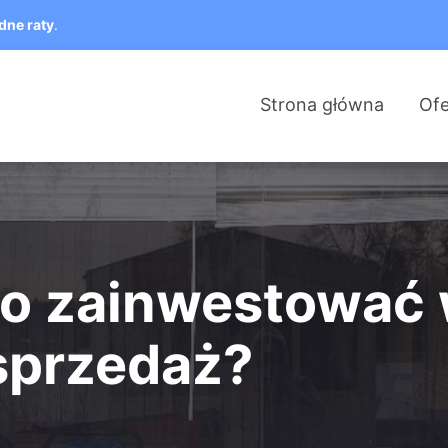
dne raty
.
Strona główna
Ofe
to zainwestować
 sprzedaż?