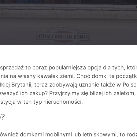
sprzedaż to coraz popularniejsza opcja dla tych, kt
ania na własny kawałek ziemi. Choć domki te począt
iej Brytanii, teraz zdobywają uznanie także w Pols
zważyć ich zakup? Przyjrzyjmy się bliżej ich zaletom
estycja w ten typ nieruchomości.
e?
również domkami mobilnymi lub letniskowymi, to r