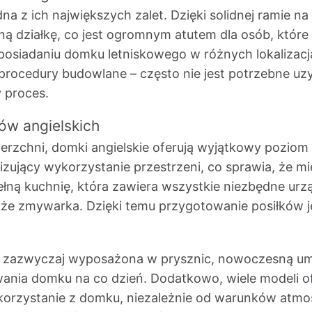
na z ich największych zalet. Dzięki solidnej ramie n
 działkę, co jest ogromnym atutem dla osób, które 
 posiadaniu domku letniskowego w różnych lokalizac
o procedury budowlane – często nie jest potrzebne u
 proces.
ów angielskich
rzchni, domki angielskie oferują wyjątkowy poziom 
ujący wykorzystanie przestrzeni, co sprawia, że mi
ną kuchnię, która zawiera wszystkie niezbędne urzą
kże zmywarka. Dzięki temu przygotowanie posiłków j
t zazwyczaj wyposażona w prysznic, nowoczesną umy
ania domku na co dzień. Dodatkowo, wiele modeli of
korzystanie z domku, niezależnie od warunków atm